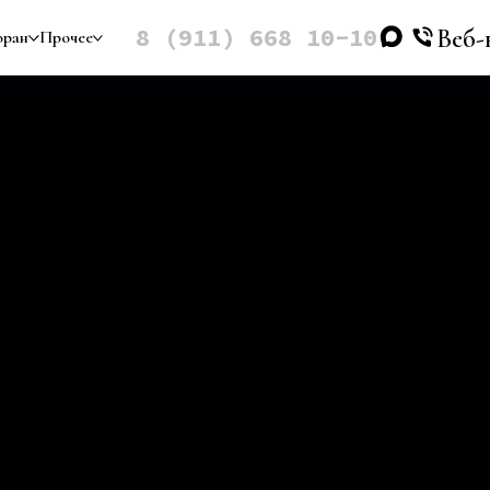
8 (911) 668 10-10
Веб-
оран
Прочее